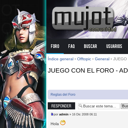
Foro
FAQ
Buscar
Usuarios
Índice general
‹
Offtopic
‹
General
‹
JUEGO C
JUEGO CON EL FORO - AD
Reglas del Foro
Publicar una
respuesta
por
admin
» 16 Dic 2008 06:11
Hola