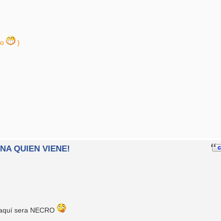
ro
)
INA QUIEN VIENE!
r aquí sera NECRO