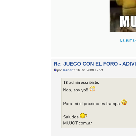
La suma 
Re: JUEGO CON EL FORO - ADIV
por
Issnar
» 16 Dic 2008 17:53
admin escribiste:
Nop, soy yo!!
Para mi el próximo es trampa
Saludos
MUJOT.com.ar