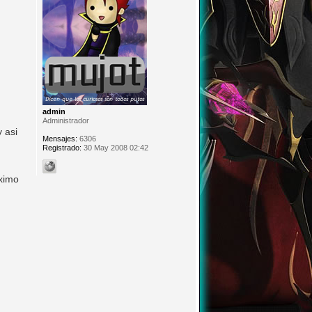
admin
Administrador
 asi
Mensajes:
6306
Registrado:
30 May 2008 02:42
óximo