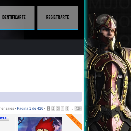
Identificarte
Registrarte
mensajes •
Página
1
de
426
•
...
1
2
3
4
5
426