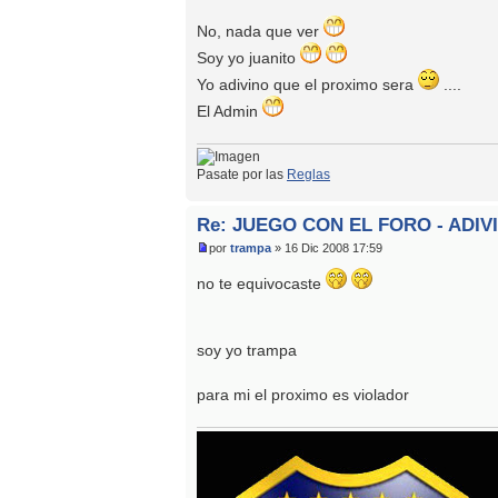
No, nada que ver
Soy yo juanito
Yo adivino que el proximo sera
....
El Admin
Pasate por las
Reglas
Re: JUEGO CON EL FORO - ADIV
por
trampa
» 16 Dic 2008 17:59
no te equivocaste
soy yo trampa
para mi el proximo es violador