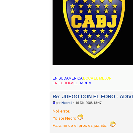
EN SUDAMERICA
BOCA EL MEJOR
EN EUROPA
EL BARCA
Re: JUEGO CON EL FORO - ADIV
por
Necro!
» 16 Dic 2008 18:47
No! error..
Yo soi Necro
Para mi qe el prox es juanito..