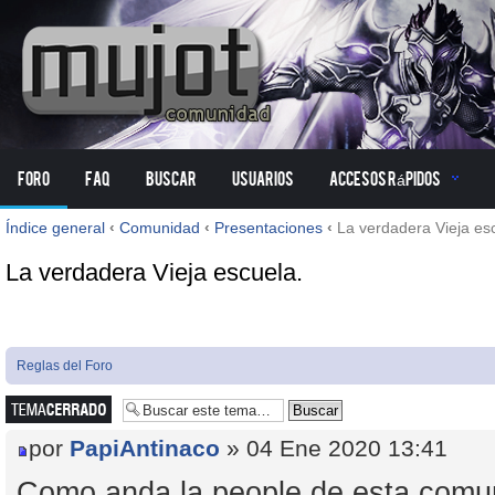
Foro
FAQ
Buscar
Usuarios
Accesos Rápidos
Índice general
‹
Comunidad
‹
Presentaciones
‹
La verdadera Vieja es
La verdadera Vieja escuela.
Reglas del Foro
Tema cerrado
por
PapiAntinaco
» 04 Ene 2020 13:41
Como anda la people de esta comun