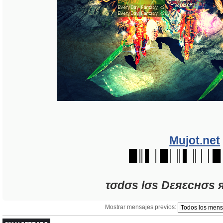
Mujot.net
█║▌│█│║▌║││█
τσdσs lσs Dεяεcнσs 
Mostrar mensajes previos:
Tema cerrado