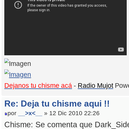
Dejanos tu chisme acá
-
Radio Mujot
Powe
Re: Deja tu chisme aqui !!
por
__>x<__
» 12 Dic 2010 22:26
Chisme: Se comenta que Dark_Sid