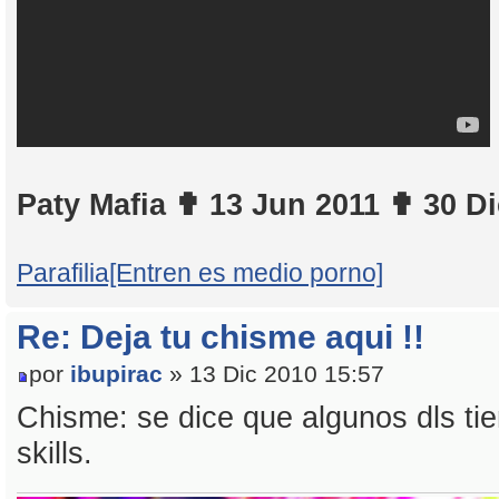
Paty Mafia ✟ 13 Jun 2011 ✟ 30 D
Parafilia[Entren es medio porno]
Re: Deja tu chisme aqui !!
por
ibupirac
» 13 Dic 2010 15:57
Chisme: se dice que algunos dls ti
skills.