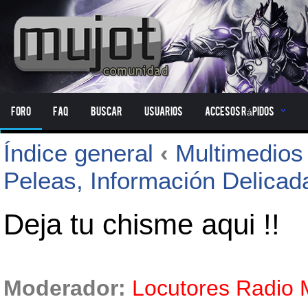
Foro
FAQ
Buscar
Usuarios
Accesos Rápidos
Índice general
‹
Multimedio
Peleas, Información Delicad
Deja tu chisme aqui !!
Moderador:
Locutores Radio