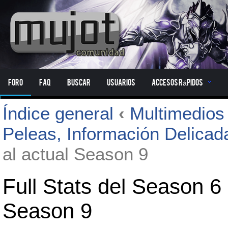
Foro
FAQ
Buscar
Usuarios
Accesos Rápidos
Índice general
‹
Multimedio
Peleas, Información Delicad
al actual Season 9
Full Stats del Season 6
Season 9