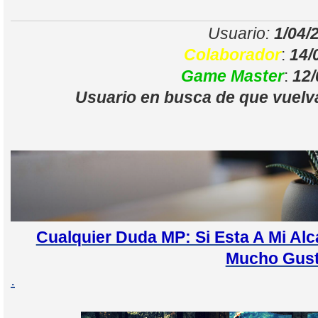
Usuario:
1/04/
Colaborador
:
14/
Game Master
:
12/
Usuario en busca de que vue
Cualquier Duda MP: Si Esta A Mi A
Mucho Gus
.