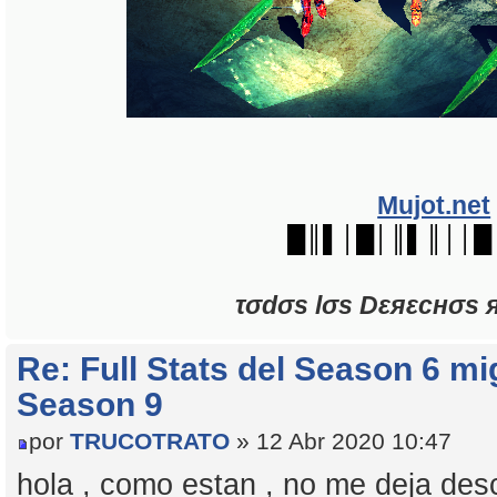
Mujot.net
█║▌│█│║▌║││█
τσdσs lσs Dεяεcнσs 
Re: Full Stats del Season 6 mi
Season 9
por
TRUCOTRATO
» 12 Abr 2020 10:47
hola , como estan , no me deja desca