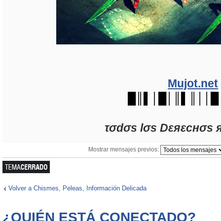
Mujot.net
█║▌│█│║▌║││█
τσdσs lσs Dεяεcнσs 
Mostrar mensajes previos:
Tema cerrado
Volver a Chismes, Peleas, Información Delicada
¿QUIÉN ESTÁ CONECTADO?