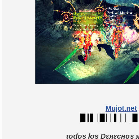
Mujot.net
█║▌│█│║▌║││█
τσdσs lσs Dεяεcнσs 