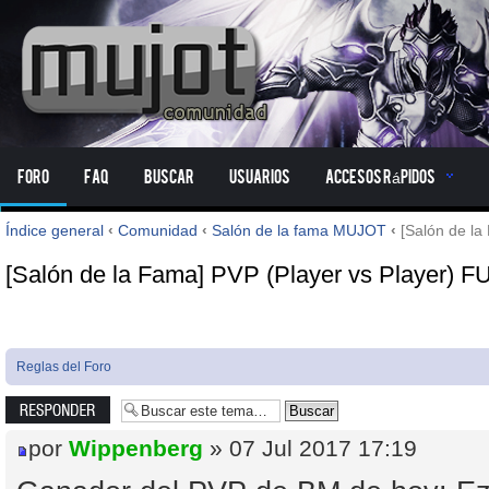
Foro
FAQ
Buscar
Usuarios
Accesos Rápidos
Índice general
‹
Comunidad
‹
Salón de la fama MUJOT
‹
[Salón de la
[Salón de la Fama] PVP (Player vs Player) F
Reglas del Foro
Publicar una
respuesta
por
Wippenberg
» 07 Jul 2017 17:19