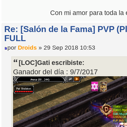
Con mi amor para toda la e
Re: [Salón de la Fama] PVP (Pl
FULL
por
Droids
» 29 Sep 2018 10:53
[LOC]Gati escribiste:
Ganador del día : 9/7/2017