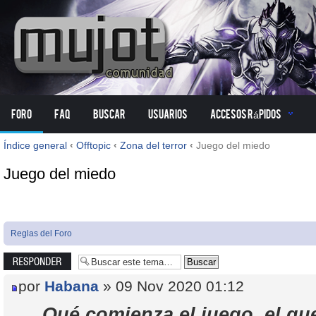
Foro
FAQ
Buscar
Usuarios
Accesos Rápidos
Índice general
‹
Offtopic
‹
Zona del terror
‹
Juego del miedo
Juego del miedo
Reglas del Foro
Publicar una
respuesta
por
Habana
» 09 Nov 2020 01:12
Qué comienza el juego, el que