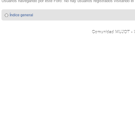
Usuarios navegando por este Foro: No hay usuarios registrados visitando el 
Índice general
Comunidad MUJOT - Úni