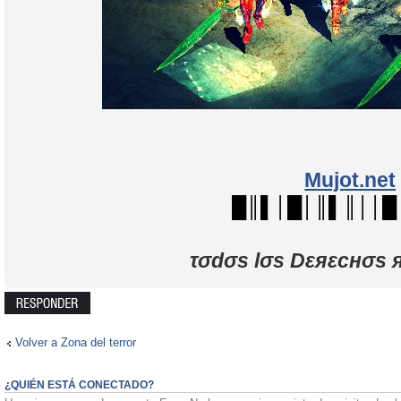
Mujot.net
█║▌│█│║▌║││█
τσdσs lσs Dεяεcнσs 
Publicar una
respuesta
Volver a Zona del terror
¿QUIÉN ESTÁ CONECTADO?