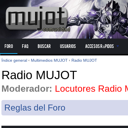
Foro
FAQ
Buscar
Usuarios
Accesos Rápidos
Índice general
‹
Multimedios MUJOT
‹
Radio MUJOT
Radio MUJOT
Moderador:
Locutores Radio
Reglas del Foro