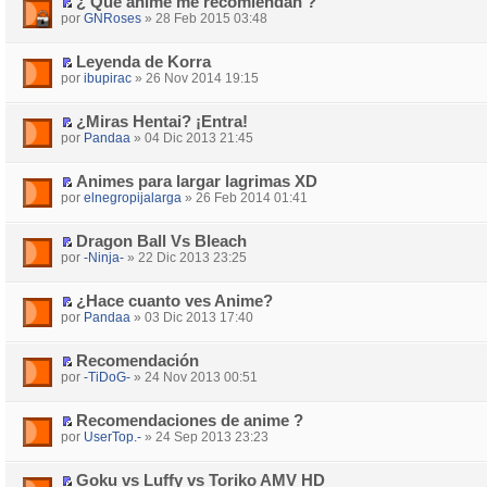
¿ Qué anime me recomiendan ?
por
GNRoses
» 28 Feb 2015 03:48
Leyenda de Korra
por
ibupirac
» 26 Nov 2014 19:15
¿Miras Hentai? ¡Entra!
por
Pandaa
» 04 Dic 2013 21:45
Animes para largar lagrimas XD
por
elnegropijalarga
» 26 Feb 2014 01:41
Dragon Ball Vs Bleach
por
-Ninja-
» 22 Dic 2013 23:25
¿Hace cuanto ves Anime?
por
Pandaa
» 03 Dic 2013 17:40
Recomendación
por
-TiDoG-
» 24 Nov 2013 00:51
Recomendaciones de anime ?
por
UserTop.-
» 24 Sep 2013 23:23
Goku vs Luffy vs Toriko AMV HD