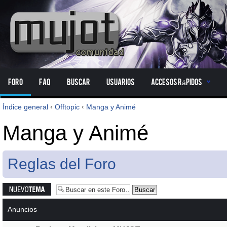
Foro
FAQ
Buscar
Usuarios
Accesos Rápidos
Índice general
‹
Offtopic
‹
Manga y Animé
Manga y Animé
Reglas del Foro
Publicar un
nuevo tema
Anuncios