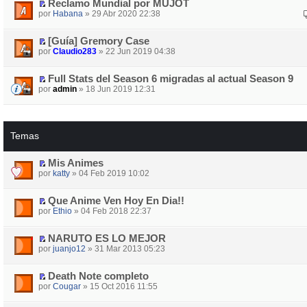
Reclamo Mundial por MUJOT
por
Habana
» 29 Abr 2020 22:38
[Guía] Gremory Case
por
Claudio283
» 22 Jun 2019 04:38
Full Stats del Season 6 migradas al actual Season 9
por
admin
» 18 Jun 2019 12:31
Temas
Mis Animes
por
katty
» 04 Feb 2019 10:02
Que Anime Ven Hoy En Dia!!
por
Ethio
» 04 Feb 2018 22:37
NARUTO ES LO MEJOR
por
juanjo12
» 31 Mar 2013 05:23
Death Note completo
por
Cougar
» 15 Oct 2016 11:55