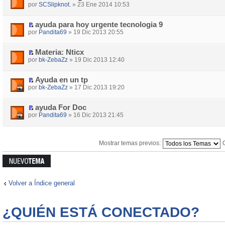
por
SCSlipknot.
» 23 Ene 2014 10:53
ayuda para hoy urgente tecnologia 9
por
Pandita69
» 19 Dic 2013 20:55
Materia: Nticx
por
bk-ZebaZz
» 19 Dic 2013 12:40
Ayuda en un tp
por
bk-ZebaZz
» 17 Dic 2013 19:20
ayuda For Doc
por
Pandita69
» 16 Dic 2013 21:45
Mostrar temas previos:
Publicar un
nuevo tema
Volver a Índice general
¿QUIÉN ESTÁ CONECTADO?