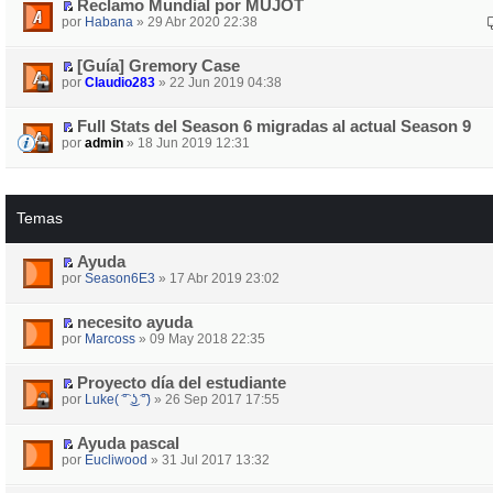
Reclamo Mundial por MUJOT
por
Habana
» 29 Abr 2020 22:38
[Guía] Gremory Case
por
Claudio283
» 22 Jun 2019 04:38
Full Stats del Season 6 migradas al actual Season 9
por
admin
» 18 Jun 2019 12:31
Temas
Ayuda
por
Season6E3
» 17 Abr 2019 23:02
necesito ayuda
por
Marcoss
» 09 May 2018 22:35
Proyecto día del estudiante
por
Luke( ͡° ͜ʖ ͡°)
» 26 Sep 2017 17:55
Ayuda pascal
por
Eucliwood
» 31 Jul 2017 13:32