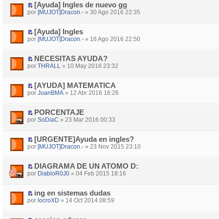
[Ayuda] Ingles de nuevo gg
por
[MUJOT]Dracon.-
» 30 Ago 2016 22:35
[Ayuda] Ingles
por
[MUJOT]Dracon.-
» 16 Ago 2016 22:50
NECESITAS AYUDA?
por
THRALL
» 10 May 2016 23:32
[AYUDA] MATEMATICA
por
JuanBMA
» 12 Abr 2016 16:26
PORCENTAJE
por
SoDiaC
» 23 Mar 2016 00:33
[URGENTE]Ayuda en ingles?
por
[MUJOT]Dracon.-
» 23 Nov 2015 23:10
DIAGRAMA DE UN ATOMO D:
por
DiabloR0J0
» 04 Feb 2015 18:16
ing en sistemas dudas
por
locroXD
» 14 Oct 2014 08:59