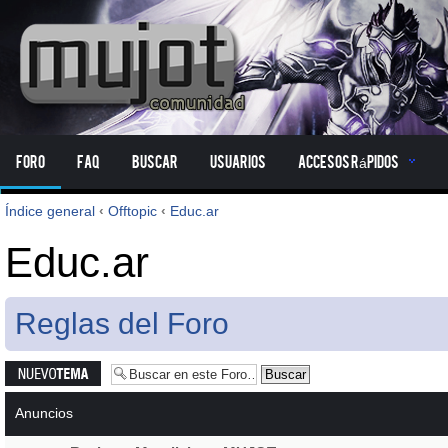
Foro
FAQ
Buscar
Usuarios
Accesos Rápidos
Índice general
‹
Offtopic
‹
Educ.ar
Educ.ar
Reglas del Foro
Publicar un
nuevo tema
Anuncios