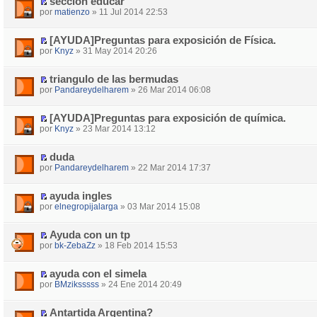
seccion educar
por
matienzo
» 11 Jul 2014 22:53
[AYUDA]Preguntas para exposición de Física.
por
Knyz
» 31 May 2014 20:26
triangulo de las bermudas
por
Pandareydelharem
» 26 Mar 2014 06:08
[AYUDA]Preguntas para exposición de química.
por
Knyz
» 23 Mar 2014 13:12
duda
por
Pandareydelharem
» 22 Mar 2014 17:37
ayuda ingles
por
elnegropijalarga
» 03 Mar 2014 15:08
Ayuda con un tp
por
bk-ZebaZz
» 18 Feb 2014 15:53
ayuda con el simela
por
BMziksssss
» 24 Ene 2014 20:49
Antartida Argentina?