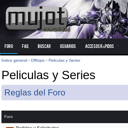
Foro
FAQ
Buscar
Usuarios
Accesos Rápidos
Índice general
‹
Offtopic
‹
Peliculas y Series
Peliculas y Series
Reglas del Foro
Foro