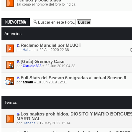
Pedidos y Solicitudes
Tal como el nombre del foro lo indica
Publicar un
nuevo tema
Anuncios
Reclamo Mundial por MUJOT
por
Habana
» 29 Abr 2020 22:38
[Guía] Gremory Case
por
Claudio283
» 22 Jun 2019 04:38
Full Stats del Season 6 migradas al actual Season 9
por
admin
» 18 Jun 2019 12:31
Temas
Los pasitos prohibidos, DIOSITO Y MARIO BORGUE
MARGINAL
por
Habana
» 12 May 2022 15:14