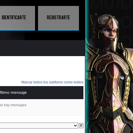
Identificarte
Registrarte
Marcar todos los subforos como leídos
ltimo mensaje
o hay mensajes