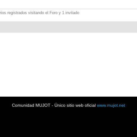
os registrados visitando el Foro y 1 invitado
Comunidad MUJOT - Único sitio web oficial
www.mujot.net