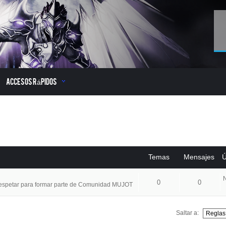
Accesos Rápidos
Temas
Mensajes
Ú
N
0
0
respetar para formar parte de Comunidad MUJOT
Saltar a: