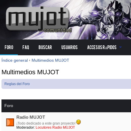
Foro
FAQ
Buscar
Usuarios
Accesos Rápidos
Índice general
‹
Multimedios MUJOT
Multimedios MUJOT
Reglas del Foro
Foro
Radio MUJOT
¡Todo dedicado a este gran proyecto!
Moderador:
Locutores Radio MUJOT