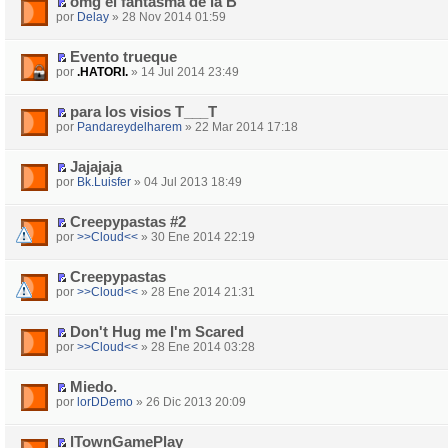
omg el fantasma de la B
por
Delay
» 28 Nov 2014 01:59
Evento trueque
por
.HATORI.
» 14 Jul 2014 23:49
para los visios T___T
por
Pandareydelharem
» 22 Mar 2014 17:18
Jajajaja
por
Bk.Luisfer
» 04 Jul 2013 18:49
Creepypastas #2
por
>>Cloud<<
» 30 Ene 2014 22:19
Creepypastas
por
>>Cloud<<
» 28 Ene 2014 21:31
Don't Hug me I'm Scared
por
>>Cloud<<
» 28 Ene 2014 03:28
Miedo.
por
lorDDemo
» 26 Dic 2013 20:09
lTownGamePlay