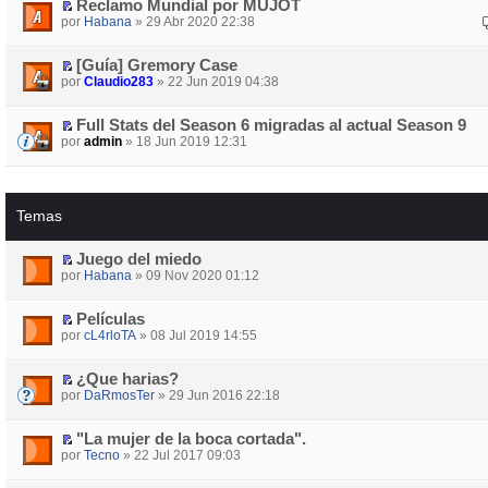
Reclamo Mundial por MUJOT
por
Habana
» 29 Abr 2020 22:38
[Guía] Gremory Case
por
Claudio283
» 22 Jun 2019 04:38
Full Stats del Season 6 migradas al actual Season 9
por
admin
» 18 Jun 2019 12:31
Temas
Juego del miedo
por
Habana
» 09 Nov 2020 01:12
Películas
por
cL4rloTA
» 08 Jul 2019 14:55
¿Que harias?
por
DaRmosTer
» 29 Jun 2016 22:18
"La mujer de la boca cortada".
por
Tecno
» 22 Jul 2017 09:03