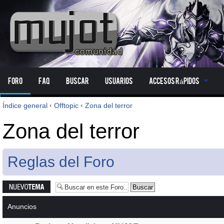
Foro
FAQ
Buscar
Usuarios
Accesos Rápidos
Índice general
‹
Offtopic
‹
Zona del terror
Zona del terror
Reglas del Foro
Publicar un
nuevo tema
Anuncios