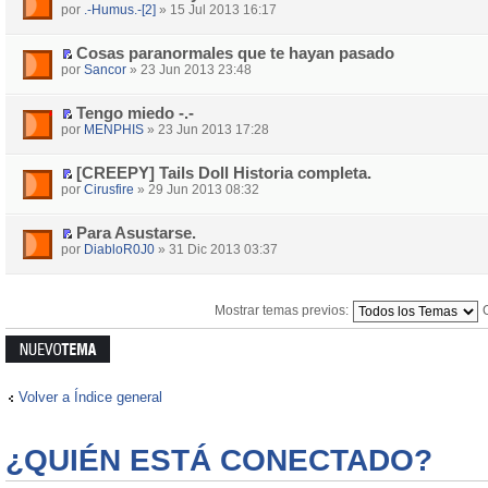
por
.-Humus.-[2]
» 15 Jul 2013 16:17
Cosas paranormales que te hayan pasado
por
Sancor
» 23 Jun 2013 23:48
Tengo miedo -.-
por
MENPHIS
» 23 Jun 2013 17:28
[CREEPY] Tails Doll Historia completa.
por
Cirusfire
» 29 Jun 2013 08:32
Para Asustarse.
por
DiabloR0J0
» 31 Dic 2013 03:37
Mostrar temas previos:
Publicar un
nuevo tema
Volver a Índice general
¿QUIÉN ESTÁ CONECTADO?