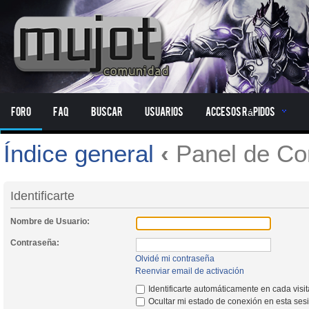
Foro
FAQ
Buscar
Usuarios
Accesos Rápidos
Índice general
‹
Panel de Con
Identificarte
Nombre de Usuario:
Contraseña:
Olvidé mi contraseña
Reenviar email de activación
Identificarte automáticamente en cada visi
Ocultar mi estado de conexión en esta ses