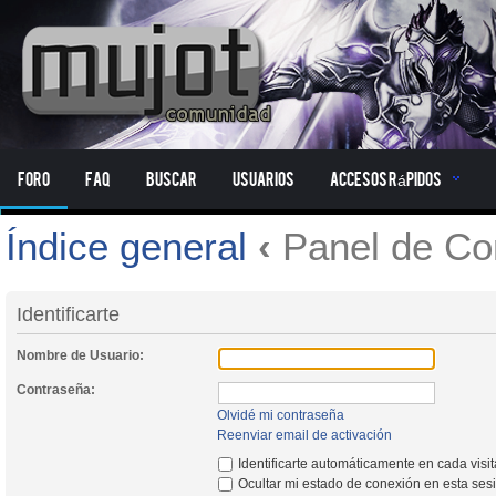
Foro
FAQ
Buscar
Usuarios
Accesos Rápidos
Índice general
‹
Panel de Con
Identificarte
Nombre de Usuario:
Contraseña:
Olvidé mi contraseña
Reenviar email de activación
Identificarte automáticamente en cada visi
Ocultar mi estado de conexión en esta ses