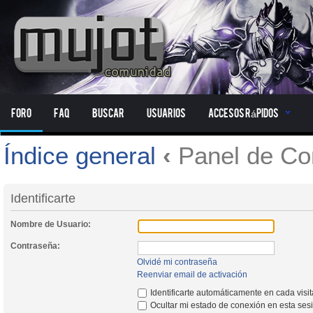
Foro
FAQ
Buscar
Usuarios
Accesos Rápidos
Índice general
‹
Panel de Con
Identificarte
Nombre de Usuario:
Contraseña:
Olvidé mi contraseña
Reenviar email de activación
Identificarte automáticamente en cada visi
Ocultar mi estado de conexión en esta ses