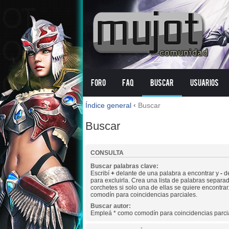
Foro
FAQ
Buscar
Usuarios
Índice general
‹
Buscar
Buscar
CONSULTA
Buscar palabras clave:
Escribí
+
delante de una palabra a encontrar y
-
de
para excluirla. Crea una lista de palabras separa
corchetes si solo una de ellas se quiere encontra
comodín para coincidencias parciales.
Buscar autor:
Empleá * como comodín para coincidencias parci