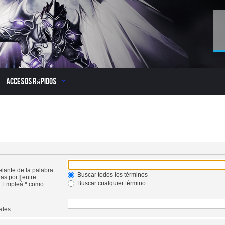
Accesos Rápidos
lante de la palabra
Buscar todos los términos
das por
|
entre
Buscar cualquier término
r. Empleá
*
como
ales.