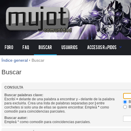
Foro
FAQ
Buscar
Usuarios
Accesos Rápidos
Índice general
‹
Buscar
Buscar
CONSULTA
Buscar palabras clave:
Escribí
+
delante de una palabra a encontrar y
-
delante de la palabra
B
para excluirla. Crea una lista de palabras separadas por
|
entre
B
corchetes si solo una de ellas se quiere encontrar. Empleá
*
como
comodín para coincidencias parciales.
Buscar autor:
Empleá * como comodín para coincidencias parciales.