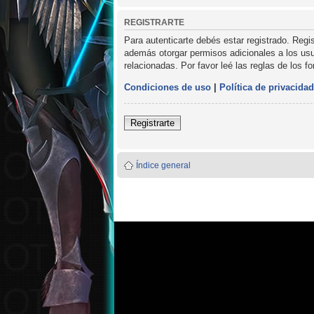
REGISTRARTE
Para autenticarte debés estar registrado. Regi
además otorgar permisos adicionales a los usua
relacionadas. Por favor leé las reglas de los f
Condiciones de uso
|
Política de privacidad
Registrarte
Índice general