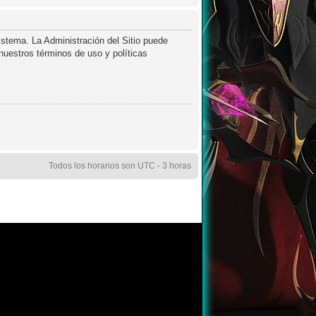
istema. La Administración del Sitio puede
 nuestros términos de uso y políticas
Todos los horarios son UTC - 3 horas