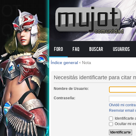
Foro
FAQ
Buscar
Usuarios
Índice general
‹
Nota
Necesitás identificarte para citar
Nombre de Usuario:
Contraseña:
Olvidé mi contr
Reenviar email 
Identificarte
Ocultar mi e