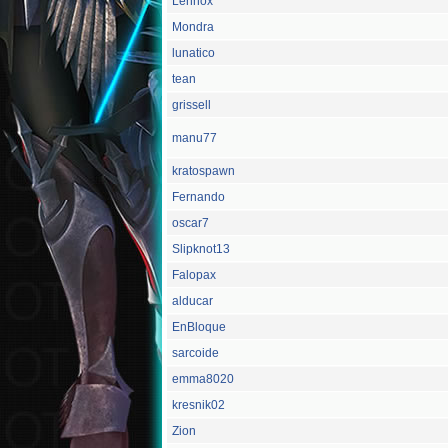
Lennox
Mondra
lunatico
tean
grissell
manu77
kratospawn
Fernando
oscar7
Slipknot13
Falopax
alducar
EnBloque
sarcoide
emma8020
kresnik02
Zion