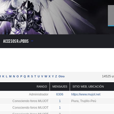
Accesos Rápidos
14525 u
J
K
L
M
N
O
P
Q
R
S
T
U
V
W
X
Y
Z
Otro
RANGO
MENSAJES
SITIO WEB
,
UBICACIÓN
Administrador
6306
https://www.mujot.net
Conociendo foros MUJOT
1
Piura, Trujillo-Peú
Conociendo foros MUJOT
1