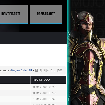
Identificarte
Registrarte
suarios •
Página
1
de
581
•
...
1
2
3
4
5
581
REGISTRADO
30 May 2008 02:42
30 May 2008 19:33
31 May 2008 15:40