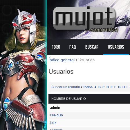
Foro
FAQ
Buscar
Usuarios
Índice general
‹
Usuarios
Usuarios
Buscar un usuario
•
Todos
A
B
C
D
E
F
G
H
I
NOMBRE DE USUARIO
admin
FeRcHo
jetix