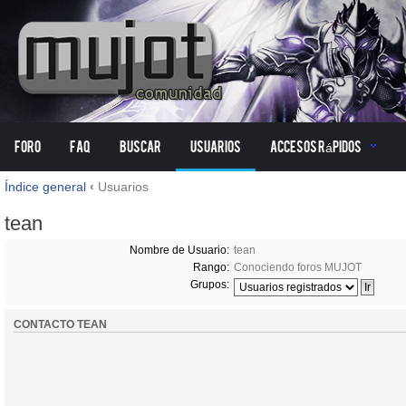
Foro
FAQ
Buscar
Usuarios
Accesos Rápidos
Índice general
‹
Usuarios
tean
Nombre de Usuario:
tean
Rango:
Conociendo foros MUJOT
Grupos:
CONTACTO TEAN