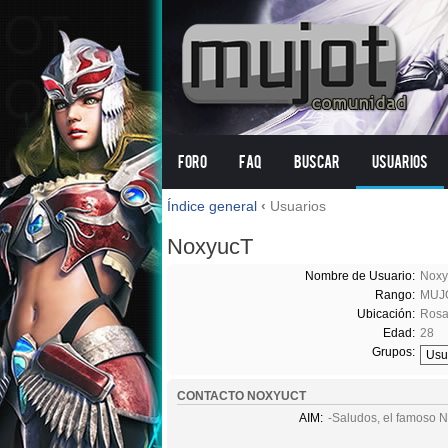
Foro
FAQ
Buscar
Usuarios
Índice general
‹
Usuarios
NoxyucT
Nombre de Usuario:
Noxy
Rango:
MUJO
Ubicación:
Rosa
Edad:
28
Grupos:
CONTACTO NOXYUCT
AIM:
-Saludos, el famoso N