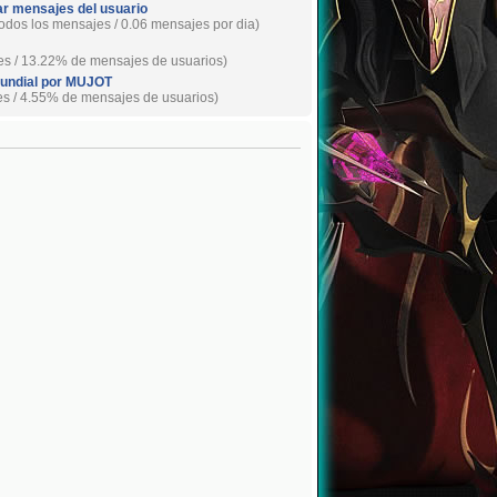
r mensajes del usuario
odos los mensajes / 0.06 mensajes por dia)
es / 13.22% de mensajes de usuarios)
undial por MUJOT
es / 4.55% de mensajes de usuarios)