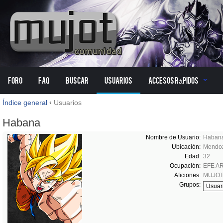
Foro
FAQ
Buscar
Usuarios
Accesos Rápidos
Índice general
‹
Usuarios
Habana
Nombre de Usuario:
Haban
Ubicación:
Mendoz
Edad:
32
Ocupación:
EFE A
Aficiones:
MUJOT
Grupos: