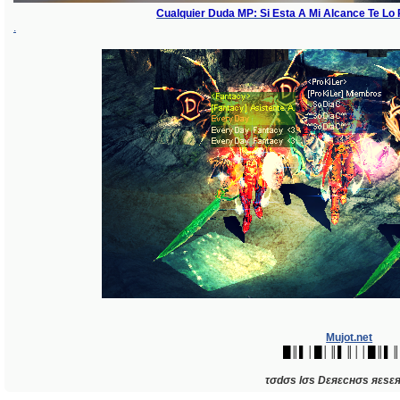
Cualquier Duda MP: Si Esta A Mi Alcance Te L
.
Mujot.net
█║▌│█│║▌║││█║▌
τσdσs lσs Dεяεcнσs яεsε