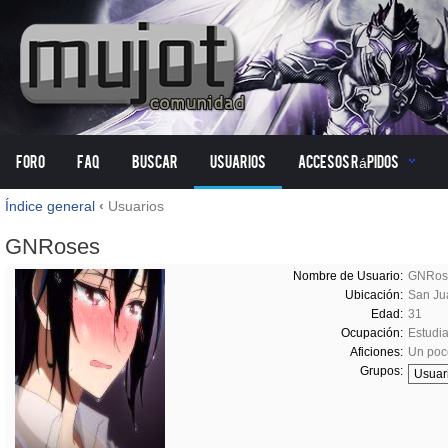
Foro
FAQ
Buscar
Usuarios
Accesos Rápidos
Índice general
‹
Usuarios
GNRoses
Nombre de Usuario:
GNRos
Ubicación:
San Ju
Edad:
31
Ocupación:
Estudia
Aficiones:
Un poc
Grupos: