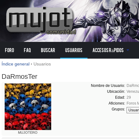
Foro
FAQ
Buscar
Usuarios
Accesos Rápidos
Índice general
‹
Usuarios
DaRmosTer
Nombre de Usuario:
DaRmo
Ubicación:
Venezu
Edad:
29
Aficiones:
Foros
Grupos:
MUJOTERO