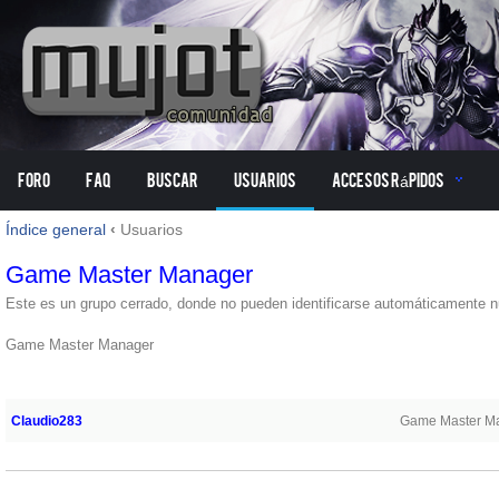
Foro
FAQ
Buscar
Usuarios
Accesos Rápidos
Índice general
‹
Usuarios
Game Master Manager
Este es un grupo cerrado, donde no pueden identificarse automáticamente nue
Game Master Manager
USUARIOS DEL GRUPO
Claudio283
Game Master M