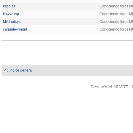
katidiaz
Conociendo foros 
flhwvoxsp
Conociendo foros 
Mildredcys
Conociendo foros 
carpinteyromnt
Conociendo foros 
Índice general
Comunidad MUJOT - Úni