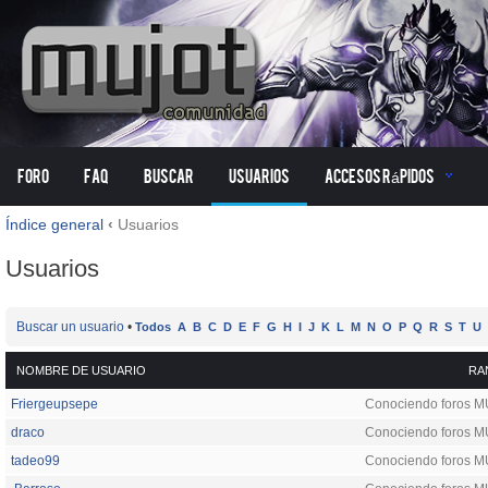
Foro
FAQ
Buscar
Usuarios
Accesos Rápidos
Índice general
‹
Usuarios
Usuarios
Buscar un usuario
•
Todos
A
B
C
D
E
F
G
H
I
J
K
L
M
N
O
P
Q
R
S
T
U
NOMBRE DE USUARIO
RA
Friergeupsepe
Conociendo foros 
draco
Conociendo foros 
tadeo99
Conociendo foros 