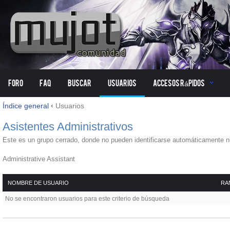
Foro
FAQ
Buscar
Usuarios
Accesos Rápidos
Índice general
‹
Usuarios
Asistentes Administrativos
Este es un grupo cerrado, donde no pueden identificarse automáticamente nue
Administrative Assistant
NOMBRE DE USUARIO
RA
No se encontraron usuarios para este criterio de búsqueda