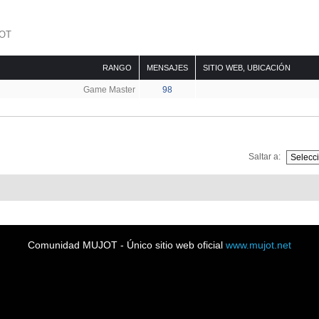
JOT
RANGO
MENSAJES
SITIO WEB
,
UBICACIÓN
Game Master
98
Saltar a:
Comunidad MUJOT - Único sitio web oficial
www.mujot.net