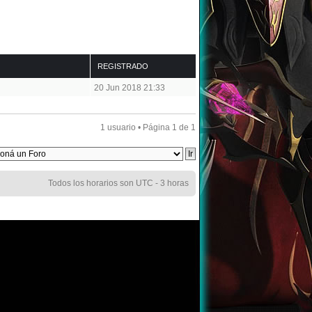
REGISTRADO
20 Jun 2018 21:33
1 usuario • Página
1
de
1
Todos los horarios son UTC - 3 horas