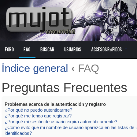
Foro
FAQ
Buscar
Usuarios
Accesos Rápidos
Índice general
‹
FAQ
Preguntas Frecuentes
Problemas acerca de la autenticación y registro
¿Por qué no puedo autenticarme?
¿Por qué me tengo que registrar?
¿Por qué mi sesión de usuario expira automáticamente?
¿Cómo evito que mi nombre de usuario aparezca en las listas de 
identificados?