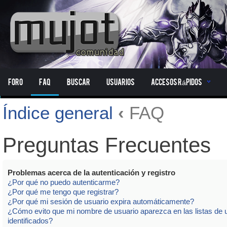
Foro
FAQ
Buscar
Usuarios
Accesos Rápidos
Índice general
‹
FAQ
Preguntas Frecuentes
Problemas acerca de la autenticación y registro
¿Por qué no puedo autenticarme?
¿Por qué me tengo que registrar?
¿Por qué mi sesión de usuario expira automáticamente?
¿Cómo evito que mi nombre de usuario aparezca en las listas de 
identificados?